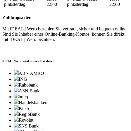
pinksterdag:
22:00
pinksterdag:
22:00
Zahlungsarten
Mit iDEAL | Wero bezahlen Sie vertraut, sicher und bequem online.
Sind Sie Inhaber eines Online-Banking-Kontos, können Sie direkt
mit iDEAL | Wero bezahlen.
iDEAL | Wero wird unterstützt durch
ABN AMRO
ING
Rabobank
ASN Bank
bunq
Handelsbanken
Knab
RegioBank
Revolut
SNS Bank