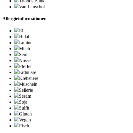
Triodos Bank
Van Lanschot
Allergieinformationen
Ei
Halal
Lupine
Milch
Senf
Nüsse
Pfeffer
Erdnüsse
Krebstiere
Muscheln
Sellerie
Sesam
Soja
Sulfit
Gluten
Vegan
Fisch